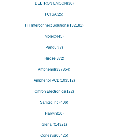
DELTRON EMCON(30)
FCI SA(25)
ITT Interconnect Solutions(132181)
Molex(445)
Panduit(7)
Hirose(372)
Amphenol(337854)
Amphenol PCD(103512)
Omron Electronics(122)
Samtec Inc.(406)
Harwin(16)
Glenair(14321)
Conesys(65425)