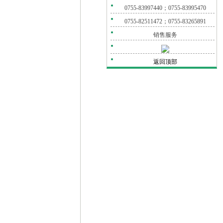
0755-83997440；0755-83995470
0755-82511472；0755-83265891
销售服务
返回顶部