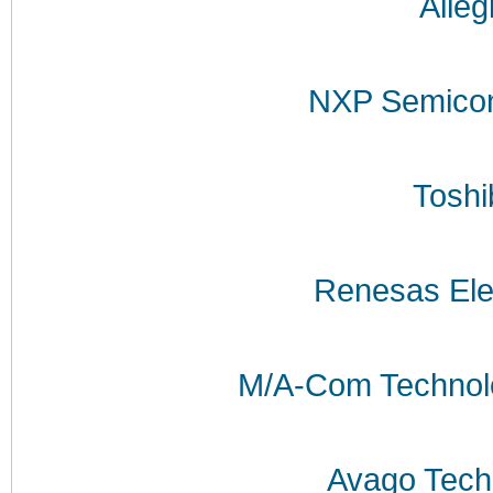
Alleg
NXP Semicon
Toshi
Renesas Ele
M/A-Com Technolo
Avago Tech