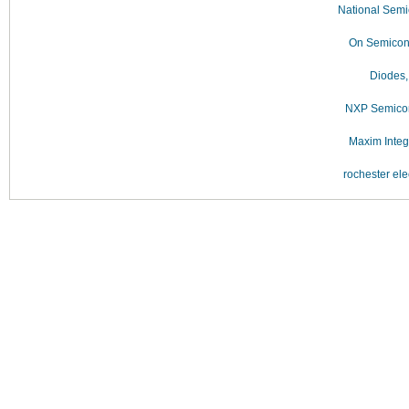
National Semi
On Semicon
Diodes,
NXP Semicon
Maxim Integ
rochester ele